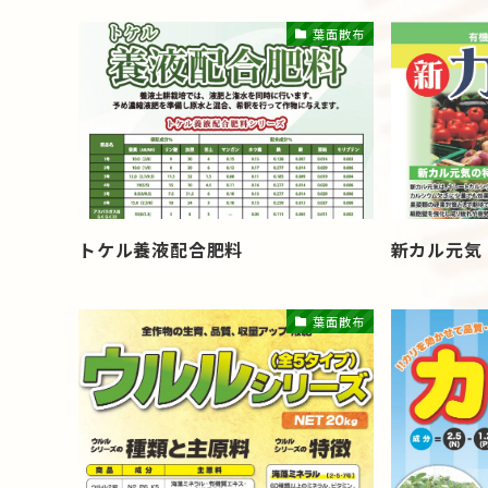
葉面散布
トケル養液配合肥料
新カル元気
葉面散布