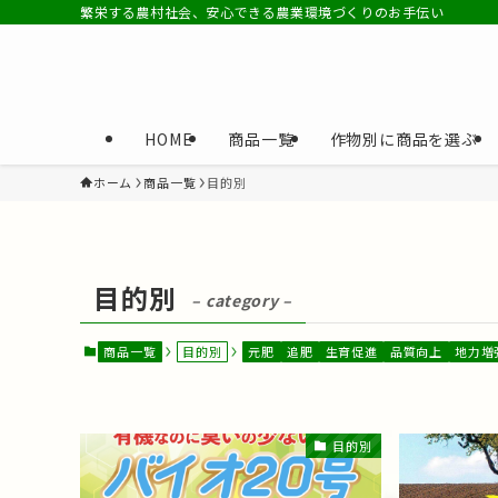
繁栄する農村社会、安心できる農業環境づくりのお手伝い
HOME
商品一覧
作物別に商品を選ぶ
ホーム
商品一覧
目的別
目的別
– category –
商品一覧
目的別
元肥
追肥
生育促進
品質向上
地力増
目的別