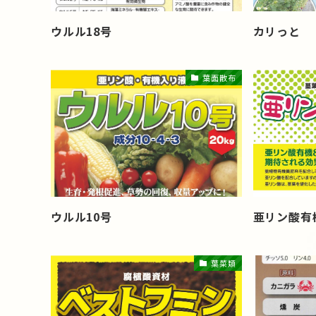
ウルル18号
カリっと
葉面散布
ウルル10号
亜リン酸有
葉菜類