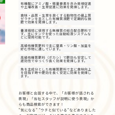
肥
有機酸にアミノ酸・微量要素を含み発根促進
や土壌改善・生育促進に効果を発揮します。
食味・品質・生育を良くする動物性の最上質
ゼラチンを主とした有機質液肥で定期的な施
肥で効果を発揮します。
養液栽培に使用する無機質の総合配合肥料で
す、主にタンクを使った自動給液システムな
どに使用可能です。
高級有機質肥料で主に窒素・リン酸・加里を
好む作物に適しています。
高級有機質肥料（ボカシ）で肥効も安定して
遅効性でゆっくり長く効果を発揮します。
魚を主成分とした有機質肥料で主に食味向上
を目指す時や肥効を長く安定に効果を発揮し
ます。
お客様と会話する中で、「お客様が話される
表現」「当社スタッフが説明に使う表現」か
らも商品検索ができます！
”気になる” ”ウチと似ている”などありました