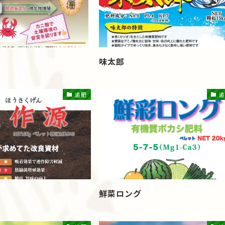
味太郎
追肥
追
鮮菜ロング