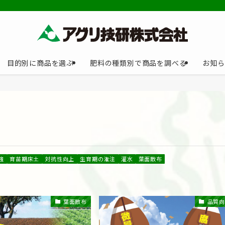
目的別に商品を選ぶ
肥料の種類別で商品を調べる
お知ら
強
育苗期床土
対抗性向上
生育期の潅注
灌水
葉面散布
葉面散布
品質向