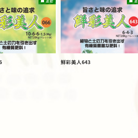
追肥
追
6
鮮彩美人643