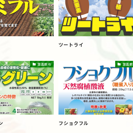
ツートライ
葉面散布
葉面散
ン
フショクフル