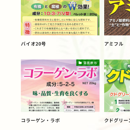
バイオ20号
アミフル
葉面散布
コラーゲン・ラボ
クドグリー