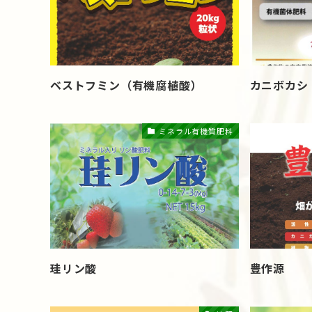
ベストフミン（有機腐植酸）
カニボカシ
ミネラル有機質肥料
珪リン酸
豊作源