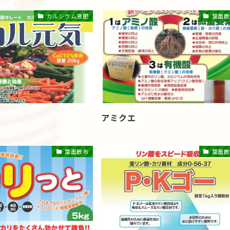
カルシウム液肥
葉面散
アミクエ
葉面散布
葉面散