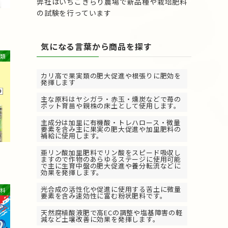
弊社はいちごきらり農場で新品種や栽培肥料
の試験を行っています
気になる言葉から商品を探す
類
カリ高で果実類の肥大促進や根張りに肥効を
発揮します
主な原料はヤシガラ・赤玉・燻炭などで苺の
ポット育苗や親株の床土として使用します。
主成分は加里に有機酸・トレハロース・微量
要素を含み主に果実の肥大促進や加里肥料の
補給に使用します。
亜リン酸加里肥料でリン酸をスピード吸収し
ますので作物のあらゆるステージに使用可能
で主に生育中盤の肥大促進や養分転流などに
効果を発揮します。
光合成の活性化や促進に使用する苦土に微量
料
要素を含み速効性に富む粉状肥料です。
天然腐植酸液肥で高ECの調整や塩基障害の軽
減など土壌改善に効果を発揮します。