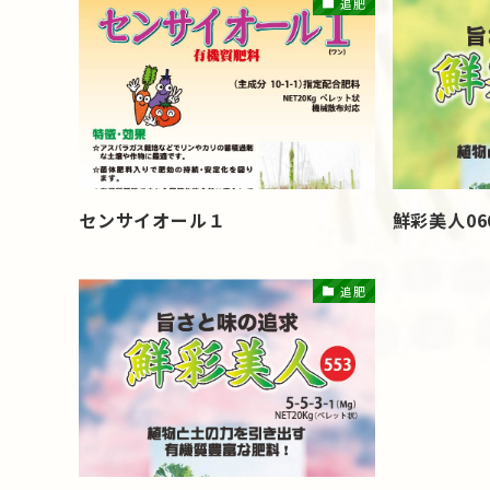
追肥
センサイオール１
鮮彩美人06
追肥