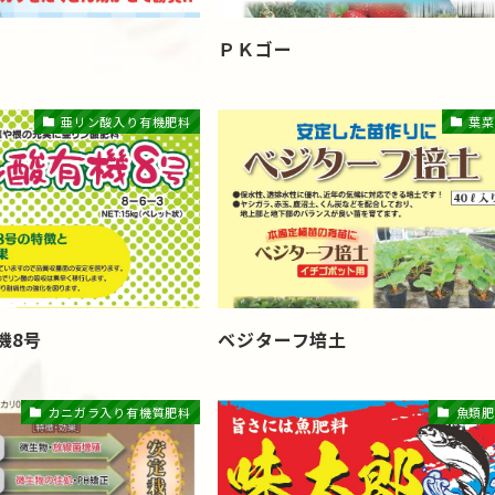
ＰＫゴー
亜リン酸入り有機肥料
葉菜
機8号
ベジターフ培土
カニガラ入り有機質肥料
魚類肥