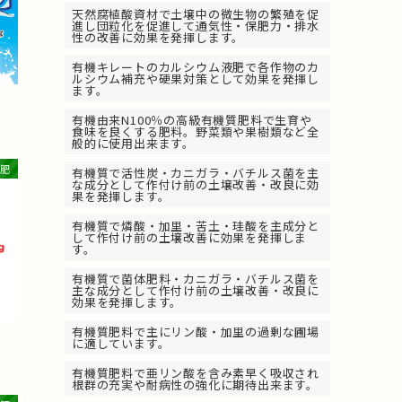
天然腐植酸資材で土壌中の微生物の繁殖を促
進し団粒化を促進して通気性・保肥力・排水
性の改善に効果を発揮します。
有機キレートのカルシウム液肥で各作物のカ
ルシウム補充や硬果対策として効果を発揮し
ます。
有機由来N100％の高級有機質肥料で生育や
食味を良くする肥料。野菜類や果樹類など全
般的に使用出来ます。
肥
有機質で活性炭・カニガラ・バチルス菌を主
な成分として作付け前の土壌改善・改良に効
果を発揮します。
有機質で燐酸・加里・苦土・珪酸を主成分と
して作付け前の土壌改善に効果を発揮しま
す。
有機質で菌体肥料・カニガラ・バチルス菌を
主な成分として作付け前の土壌改善・改良に
効果を発揮します。
有機質肥料で主にリン酸・加里の過剰な圃場
に適しています。
有機質肥料で亜リン酸を含み素早く吸収され
根群の充実や耐病性の強化に期待出来ます。