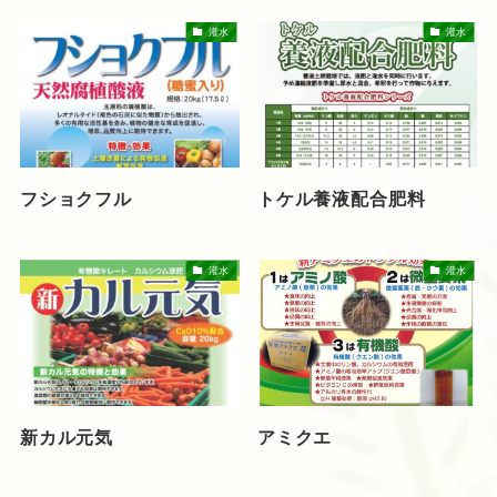
灌水
灌水
フショクフル
トケル養液配合肥料
灌水
灌水
新カル元気
アミクエ