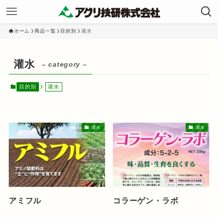
ホーム
商品一覧
目的別
灌水
灌水
– category –
目的別
灌水
灌水
灌水
アミフル
コラーゲン・ラボ