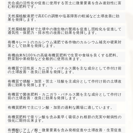
光合成の活性化や促進に使用する苦土に微量要素を含み速効性に富
む粉状肥料です。
天然腐植酸液肥で高ECの調整や塩基障害の軽減など土壌改善に効
果を発揮します。
天然腐植酸資材で土壌中の微生物の繁殖を促進し団粒化を促進して
通気性・保肥力・排水性の改善に効果を発揮します。
有機キレートのカルシウム液肥で各作物のカルシウム補充や硬果対
策として効果を発揮します。
有機由来N100％の高級有機質肥料で生育や食味を良くする肥料。
野菜類や果樹類など全般的に使用出来ます。
有機質で活性炭・カニガラ・バチルス菌を主な成分として作付け前
の土壌改善・改良に効果を発揮します。
有機質で燐酸・加里・苦土・珪酸を主成分として作付け前の土壌改
善に効果を発揮します。
有機質で菌体肥料・カニガラ・バチルス菌を主な成分として作付け
前の土壌改善・改良に効果を発揮します。
有機質肥料で主にリン酸・加里の過剰な圃場に適しています。
有機質肥料で亜リン酸を含み素早く吸収され根群の充実や耐病性の
強化に期待出来ます。
有機酸にアミノ酸・微量要素を含み発根促進や土壌改善・生育促進