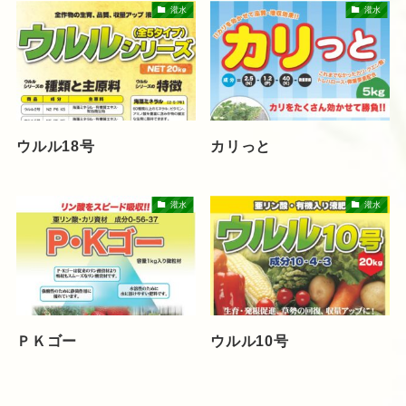
灌水
灌水
ウルル18号
カリっと
灌水
灌水
ＰＫゴー
ウルル10号