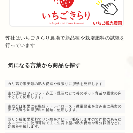
弊社はいちごきらり農場で新品種や栽培肥料の試験を
行っています
気になる言葉から商品を探す
カリ高で果実類の肥大促進や根張りに肥効を発揮します
主な原料はヤシガラ・赤玉・燻炭などで苺のポット育苗や親株の床
土として使用します。
主成分は加里に有機酸・トレハロース・微量要素を含み主に果実の
肥大促進や加里肥料の補給に使用します。
亜リン酸加里肥料でリン酸をスピード吸収しますので作物のあらゆ
るステージに使用可能で主に生育中盤の肥大促進や養分転流などに
効果を発揮します。