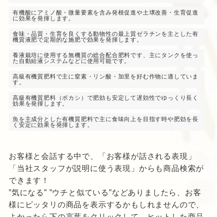
有機酸にアミノ酸・微量要素を含み発根促進や土壌改善・生育促進
に効果を発揮します。
食味・品質・生育を良くする動物性の最上質ゼラチンを主とした有
機質液肥で定期的な施肥で効果を発揮します。
養液栽培に使用する無機質の総合配合肥料です、主にタンクを使っ
た自動給液システムなどに使用可能です。
高級有機質肥料で主に窒素・リン酸・加里を好む作物に適していま
す。
高級有機質肥料（ボカシ）で肥効も安定して遅効性でゆっくり長く
効果を発揮します。
魚を主成分とした有機質肥料で主に食味向上を目指す時や肥効を長
く安定に効果を発揮します。
お客様と会話する中で、「お客様が話される表現」
「当社スタッフが説明に使う表現」からも商品検索が
できます！
”気になる” ”ウチと似ている”などありましたら、お客
様にピッタリの商品を表示するかもしれませんので、
よかったら下の言葉をクリックして、ヒットした商品