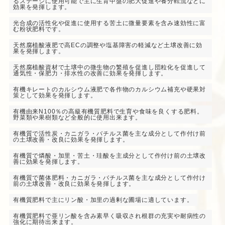
るステージに使用可能で主に生育中盤の肥大促進や養分転流などに
効果を発揮します。
光合成の活性化や促進に使用する苦土に微量要素を含み速効性に富
む粉状肥料です。
天然腐植酸液肥で高ECの調整や塩基障害の軽減など土壌改善に効
果を発揮します。
天然腐植酸資材で土壌中の微生物の繁殖を促進し団粒化を促進して
通気性・保肥力・排水性の改善に効果を発揮します。
有機キレートのカルシウム液肥で各作物のカルシウム補充や硬果対
策として効果を発揮します。
有機由来N100％の高級有機質肥料で生育や食味を良くする肥料。
野菜類や果樹類など全般的に使用出来ます。
有機質で活性炭・カニガラ・バチルス菌を主な成分として作付け前
の土壌改善・改良に効果を発揮します。
有機質で燐酸・加里・苦土・珪酸を主成分として作付け前の土壌改
善に効果を発揮します。
有機質で菌体肥料・カニガラ・バチルス菌を主な成分として作付け
前の土壌改善・改良に効果を発揮します。
有機質肥料で主にリン酸・加里の過剰な圃場に適しています。
有機質肥料で亜リン酸を含み素早く吸収され根群の充実や耐病性の
強化に期待出来ます。