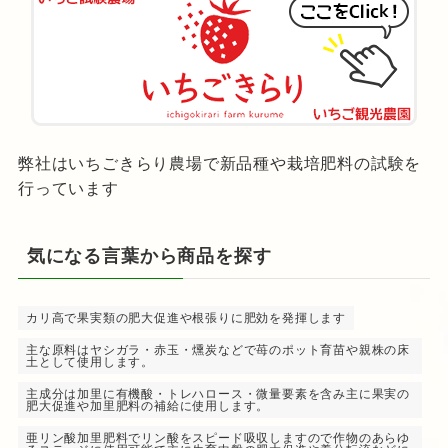
弊社はいちごきらり農場で新品種や栽培肥料の試験を
行っています
気になる言葉から商品を探す
カリ高で果実類の肥大促進や根張りに肥効を発揮します
主な原料はヤシガラ・赤玉・燻炭などで苺のポット育苗や親株の床
土として使用します。
主成分は加里に有機酸・トレハロース・微量要素を含み主に果実の
肥大促進や加里肥料の補給に使用します。
亜リン酸加里肥料でリン酸をスピード吸収しますので作物のあらゆ